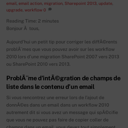
email
,
email action
,
migration
,
Sharepoint 2013
,
update
,
upgrade
,
workflow
0
Reading Time:
2
minutes
Bonjour Ã tous,
Aujourd’hui un petit tip pour corriger les diffÃ©rents
problÃ¨mes que vous pouvez avoir sur les workflow
2010 lors d’une migration SharePoint 2007 vers 2013
ou SharePoint 2010 vers 2013.
ProblÃ¨me d’intÃ©gration de champs de
liste dans le contenu d’un email
Si vous rencontrez une erreur lors de l’ajout de
donnÃ©es dans un email dans un workflow 2010
autrement dit si vous avez un message qui spÃ©cifie
que vous ne pouvez pas faire de copier coller de
champs dans un email, vous devez tout simplement