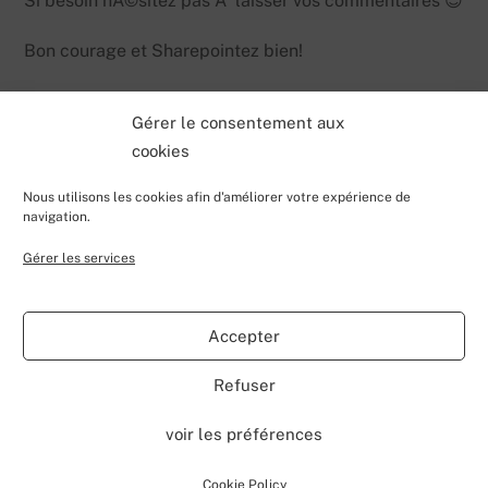
Si besoin hÃ©sitez pas Ã laisser vos commentaires 😉
Bon courage et Sharepointez bien!
Gérer le consentement aux
cookies
Nous utilisons les cookies afin d'améliorer votre expérience de
navigation.
Gérer les services
Back
Valentin Lecerf's Blog
To
Accepter
Top
Home
Blog
Contributions
My Projects
Contact
Refuser
About
voir les préférences
©
Valentin Lecerf's Blog
2026
Powered by
WordPress
•
Themify WordPress Themes
Cookie Policy