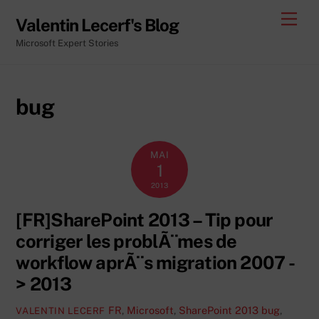
Skip
Men
Valentin Lecerf's Blog
to
Microsoft Expert Stories
content
bug
MAI
1
2013
[FR]SharePoint 2013 – Tip pour
corriger les problÃ¨mes de
workflow aprÃ¨s migration 2007 -
> 2013
FR
,
Microsoft
,
SharePoint 2013
bug
,
VALENTIN LECERF