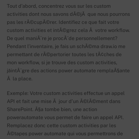
Tout d’abord, concentrez vous sur les custom
activities dont nous savons dÃ©jÃ que nous pourrons
pas les rÃ©cupÃ©rer. Identifiez ce que fait votre
custom activities et intÃ©grez cela Ã votre workflow.
De quel maniÃ¨re je procÃ¨de personnellement?
Pendant l’inventaire, je fais un schÃ©ma draw.io me
permettant de rÃ©pertorier toutes les tÃ¢ches de
mon workflow, si je trouve des custom activities,
jâintÃ¨gre des actions power automate remplaÃ§ante
Ã la place.
Exemple: Votre custom activities effectue un appel
API et fait une mise Ã jour d’un Ã©lÃ©ment dans
SharePoint. Ã§a tombe bien, une action
powerautomate vous permet de faire un appel API.
Remplacez donc cette custom activities par les
Ã©tapes power automate qui vous permettrons de