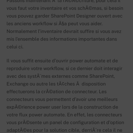
Passons maintenant Ã la rÃ©Ã©criture, pour cela il
vous faut votre inventaire et vos schÃ©mas, si besoin
vous pouvez garder SharePoint Designer ouvert avec
les anciens workflow si Ã§a peut vous aider.
Normalement l’inventaire devrait suffire si vous avez
mis l’ensemble des informations importantes dans
celui ci.
Il vous suffit ensuite d’ouvrir power automate et de
reproduire votre workflow, si ce dernier doit interagir
avec des systÃ¨mes externes comme SharePoint,
Exchange ou autre les tÃ¢ches Ã disposition
effectuerons la crÃ©ation de connecteur. Les
connecteurs vous permettent d’avoir une meilleurs
expÃ©rience power user lors de la construction de
votre flux power automate. En effet, les connecteurs
vous prÃ©sente un panel de configuration et d’option
adaptÃ©es pour la solution cible, derriÃ¨re cela il ne