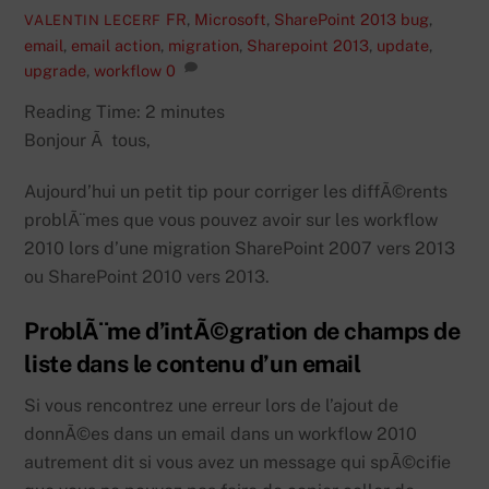
FR
,
Microsoft
,
SharePoint 2013
bug
,
VALENTIN LECERF
email
,
email action
,
migration
,
Sharepoint 2013
,
update
,
upgrade
,
workflow
0
Reading Time:
2
minutes
Bonjour Ã tous,
Aujourd’hui un petit tip pour corriger les diffÃ©rents
problÃ¨mes que vous pouvez avoir sur les workflow
2010 lors d’une migration SharePoint 2007 vers 2013
ou SharePoint 2010 vers 2013.
ProblÃ¨me d’intÃ©gration de champs de
liste dans le contenu d’un email
Si vous rencontrez une erreur lors de l’ajout de
donnÃ©es dans un email dans un workflow 2010
autrement dit si vous avez un message qui spÃ©cifie