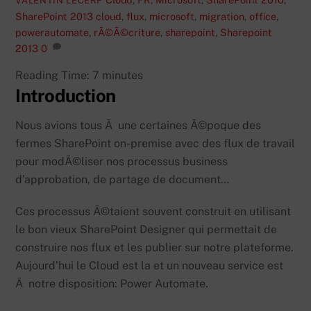
VALENTIN LECERF
SharePoint 2013
cloud
,
flux
,
microsoft
,
migration
,
office
,
powerautomate
,
rÃ©Ã©criture
,
sharepoint
,
Sharepoint
2013
0
Reading Time:
7
minutes
Introduction
Nous avions tous Ã une certaines Ã©poque des
fermes SharePoint on-premise avec des flux de travail
pour modÃ©liser nos processus business
d’approbation, de partage de document…
Ces processus Ã©taient souvent construit en utilisant
le bon vieux SharePoint Designer qui permettait de
construire nos flux et les publier sur notre plateforme.
Aujourd’hui le Cloud est la et un nouveau service est
Ã notre disposition: Power Automate.