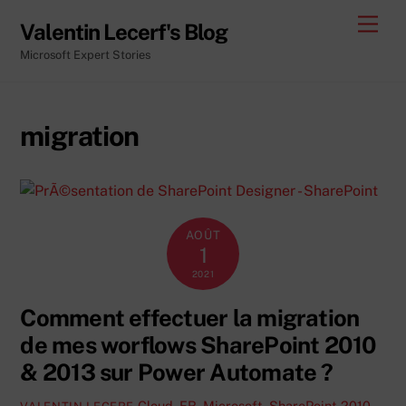
Skip
Men
Valentin Lecerf's Blog
to
Microsoft Expert Stories
content
migration
AOÛT
1
2021
Comment effectuer la migration
de mes worflows SharePoint 2010
& 2013 sur Power Automate ?
Cloud
,
FR
,
Microsoft
,
SharePoint 2010
,