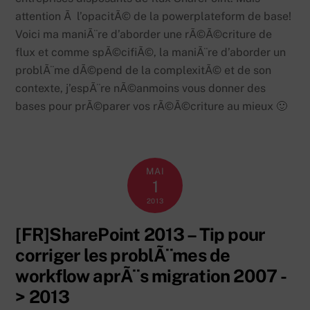
attention Ã l’opacitÃ© de la powerplateform de base!
Voici ma maniÃ¨re d’aborder une rÃ©Ã©criture de
flux et comme spÃ©cifiÃ©, la maniÃ¨re d’aborder un
problÃ¨me dÃ©pend de la complexitÃ© et de son
contexte, j’espÃ¨re nÃ©anmoins vous donner des
bases pour prÃ©parer vos rÃ©Ã©criture au mieux 🙂
MAI
1
2013
[FR]SharePoint 2013 – Tip pour
corriger les problÃ¨mes de
workflow aprÃ¨s migration 2007 -
> 2013