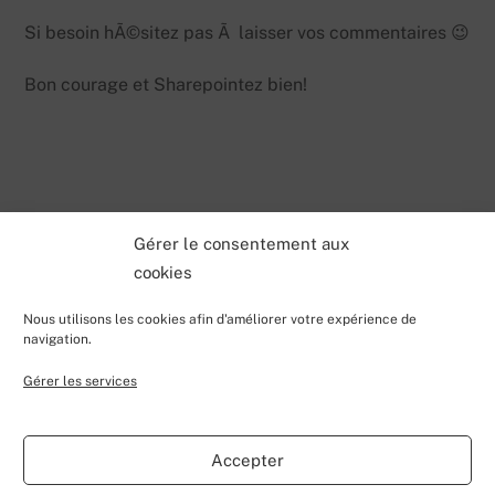
Si besoin hÃ©sitez pas Ã laisser vos commentaires 😉
Bon courage et Sharepointez bien!
Gérer le consentement aux
cookies
Nous utilisons les cookies afin d'améliorer votre expérience de
Back
Valentin Lecerf's Blog
navigation.
To
Gérer les services
Top
Home
Blog
Contributions
My Projects
Contact
About
Accepter
©
Valentin Lecerf's Blog
2026