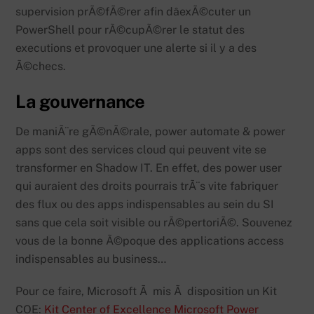
supervision prÃ©fÃ©rer afin dâexÃ©cuter un
PowerShell pour rÃ©cupÃ©rer le statut des
executions et provoquer une alerte si il y a des
Ã©checs.
La gouvernance
De maniÃ¨re gÃ©nÃ©rale, power automate & power
apps sont des services cloud qui peuvent vite se
transformer en Shadow IT. En effet, des power user
qui auraient des droits pourrais trÃ¨s vite fabriquer
des flux ou des apps indispensables au sein du SI
sans que cela soit visible ou rÃ©pertoriÃ©. Souvenez
vous de la bonne Ã©poque des applications access
indispensables au business…
Pour ce faire, Microsoft Ã mis Ã disposition un Kit
COE:
Kit Center of Excellence Microsoft Power