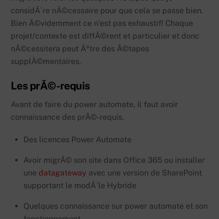
considÃ¨re nÃ©cessaire pour que cela se passe bien.
Bien Ã©videmment ce n’est pas exhaustif! Chaque
projet/contexte est diffÃ©rent et particulier et donc
nÃ©cessitera peut Ãªtre des Ã©tapes
supplÃ©mentaires.
Les prÃ©-requis
Avant de faire du power automate, il faut avoir
connaissance des prÃ©-requis.
Des licences Power Automate
Avoir migrÃ© son site dans Office 365 ou installer
une
datagateway
avec une version de SharePoint
supportant le modÃ¨le Hybride
Quelques connaissance sur power automate et son
fonctionnement.