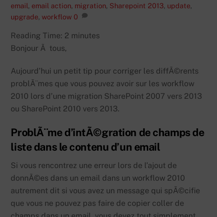
email
,
email action
,
migration
,
Sharepoint 2013
,
update
,
upgrade
,
workflow
0
Reading Time:
2
minutes
Bonjour Ã tous,
Aujourd’hui un petit tip pour corriger les diffÃ©rents
problÃ¨mes que vous pouvez avoir sur les workflow
2010 lors d’une migration SharePoint 2007 vers 2013
ou SharePoint 2010 vers 2013.
ProblÃ¨me d’intÃ©gration de champs de
liste dans le contenu d’un email
Si vous rencontrez une erreur lors de l’ajout de
donnÃ©es dans un email dans un workflow 2010
autrement dit si vous avez un message qui spÃ©cifie
que vous ne pouvez pas faire de copier coller de
champs dans un email, vous devez tout simplement