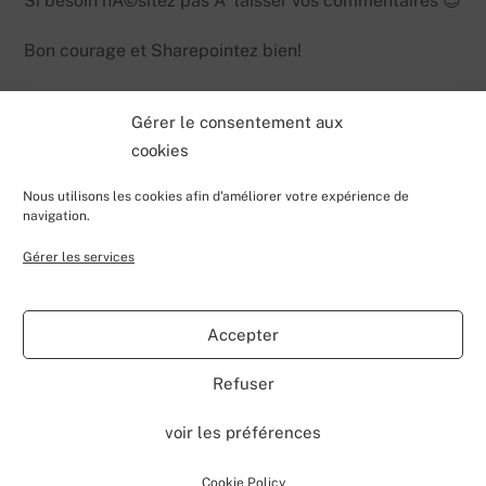
Si besoin hÃ©sitez pas Ã laisser vos commentaires 😉
Bon courage et Sharepointez bien!
Gérer le consentement aux
cookies
Nous utilisons les cookies afin d'améliorer votre expérience de
navigation.
Gérer les services
Back
Valentin Lecerf's Blog
To
Accepter
Top
Home
Blog
Contributions
My Projects
Contact
Refuser
About
voir les préférences
©
Valentin Lecerf's Blog
2026
Powered by
WordPress
•
Themify WordPress Themes
Cookie Policy