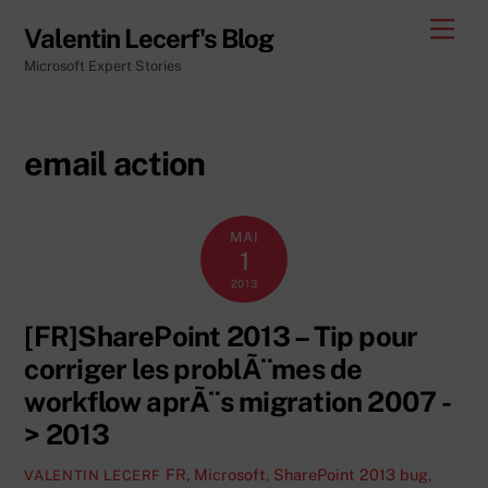
Skip
Men
Valentin Lecerf's Blog
to
Microsoft Expert Stories
content
email action
MAI
1
2013
[FR]SharePoint 2013 – Tip pour
corriger les problÃ¨mes de
workflow aprÃ¨s migration 2007 -
> 2013
FR
,
Microsoft
,
SharePoint 2013
bug
,
VALENTIN LECERF