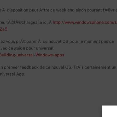
Ã disposition peut Ãªtre ce week end sinon courant fÃ©vrie
one, tÃ©lÃ©chargez la ici:Â
http://www.windowsphone.com/s
02a5
itez vous prÃ©parer Ã ce nouvel OS pour le moment pas de
ec ce guide pour universal
Building-universal-Windows-apps
 un premier feedback de ce nouvel OS. TrÃ¨s certainement un
niversal App.