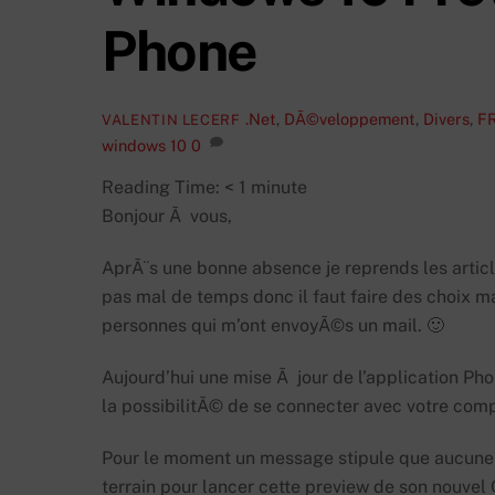
Phone
.Net
,
DÃ©veloppement
,
Divers
,
F
VALENTIN LECERF
windows 10
0
Reading Time:
< 1
minute
Bonjour Ã vous,
AprÃ¨s une bonne absence je reprends les article
pas mal de temps donc il faut faire des choix m
personnes qui m’ont envoyÃ©s un mail. 🙂
Aujourd’hui une mise Ã jour de l’application 
la possibilitÃ© de se connecter avec votre comp
Pour le moment un message stipule que aucune 
terrain pour lancer cette preview de son nouvel