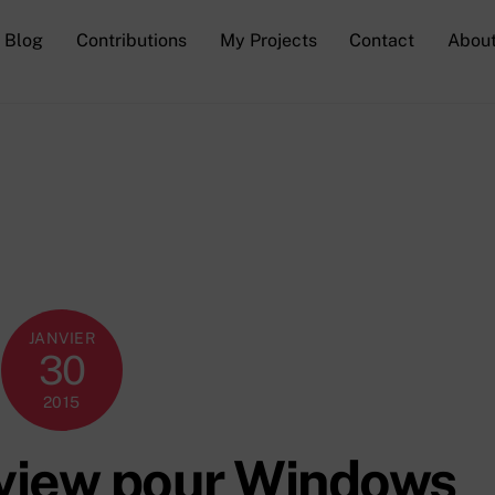
Blog
Contributions
My Projects
Contact
Abou
JANVIER
30
2015
view pour Windows