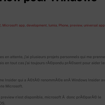
R
,
Microsoft
app
,
development
,
lumia
,
Phone
,
preview
,
universal app
s en attente, j’ai plusieurs projets personnels qui me prenn
ais en tout cas j’ai toujours rÃ©pondu prÃ©sent pour aider le
Phone Insider qui a Ã©tÃ© renommÃ©e enÂ Windows Insider a
te Microsoft.
preview n’est disponible, microsoft Ã donc prÃ©parÃ© le
 OS.