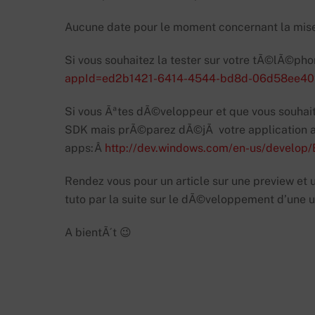
Aucune date pour le moment concernant la mise 
Si vous souhaitez la tester sur votre tÃ©lÃ©ph
appId=ed2b1421-6414-4544-bd8d-06d58ee4
Si vous Ãªtes dÃ©veloppeur et que vous souha
SDK mais prÃ©parez dÃ©jÃ votre application av
apps:Â
http://dev.windows.com/en-us/develop/
Rendez vous pour un article sur une preview et
tuto par la suite sur le dÃ©veloppement d’une u
A bientÃ´t 😉