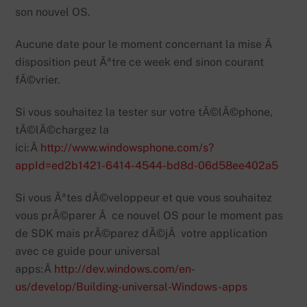
son nouvel OS.
Aucune date pour le moment concernant la mise Ã
disposition peut Ãªtre ce week end sinon courant
fÃ©vrier.
Si vous souhaitez la tester sur votre tÃ©lÃ©phone,
tÃ©lÃ©chargez la
ici:Â
http://www.windowsphone.com/s?
appId=ed2b1421-6414-4544-bd8d-06d58ee402a5
Si vous Ãªtes dÃ©veloppeur et que vous souhaitez
vous prÃ©parer Ã ce nouvel OS pour le moment pas
de SDK mais prÃ©parez dÃ©jÃ votre application
avec ce guide pour universal
apps:Â
http://dev.windows.com/en-
us/develop/Building-universal-Windows-apps