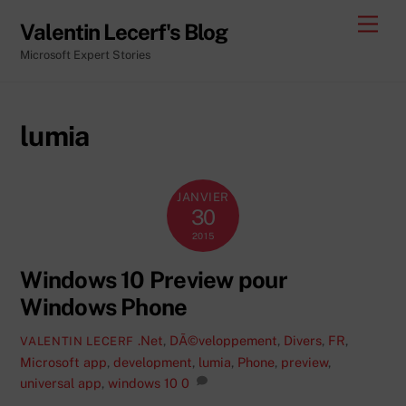
Skip
Men
Valentin Lecerf's Blog
to
Microsoft Expert Stories
content
lumia
JANVIER
30
2015
Windows 10 Preview pour
Windows Phone
.Net
,
DÃ©veloppement
,
Divers
,
FR
,
VALENTIN LECERF
Microsoft
app
,
development
,
lumia
,
Phone
,
preview
,
universal app
,
windows 10
0