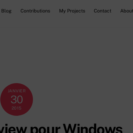
Blog
Contributions
My Projects
Contact
Abou
JANVIER
30
2015
view pour Windows