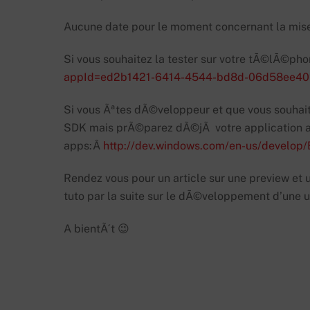
Aucune date pour le moment concernant la mise 
Si vous souhaitez la tester sur votre tÃ©lÃ©ph
appId=ed2b1421-6414-4544-bd8d-06d58ee4
Si vous Ãªtes dÃ©veloppeur et que vous souha
SDK mais prÃ©parez dÃ©jÃ votre application av
apps:Â
http://dev.windows.com/en-us/develop/
Rendez vous pour un article sur une preview et
tuto par la suite sur le dÃ©veloppement d’une u
A bientÃ´t 😉