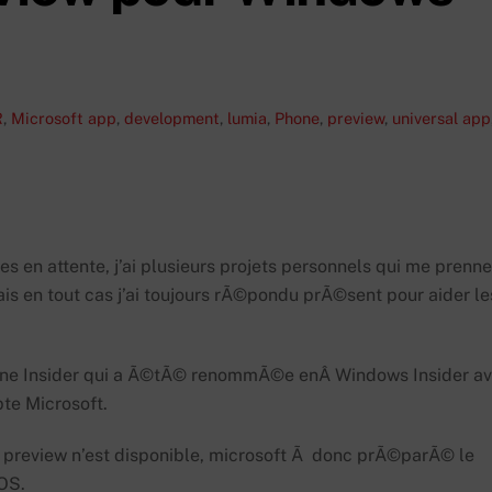
R
,
Microsoft
app
,
development
,
lumia
,
Phone
,
preview
,
universal app
s en attente, j’ai plusieurs projets personnels qui me prenn
ais en tout cas j’ai toujours rÃ©pondu prÃ©sent pour aider le
Phone Insider qui a Ã©tÃ© renommÃ©e enÂ Windows Insider a
te Microsoft.
preview n’est disponible, microsoft Ã donc prÃ©parÃ© le
 OS.