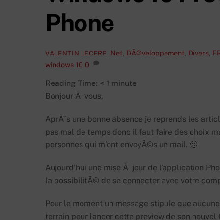
Phone
.Net
,
DÃ©veloppement
,
Divers
,
F
VALENTIN LECERF
windows 10
0
Reading Time:
< 1
minute
Bonjour Ã vous,
AprÃ¨s une bonne absence je reprends les article
pas mal de temps donc il faut faire des choix m
personnes qui m’ont envoyÃ©s un mail. 🙂
Aujourd’hui une mise Ã jour de l’application 
la possibilitÃ© de se connecter avec votre comp
Pour le moment un message stipule que aucune 
terrain pour lancer cette preview de son nouvel