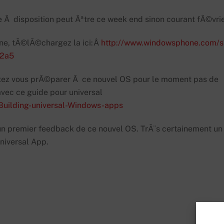
Ã disposition peut Ãªtre ce week end sinon courant fÃ©vrie
one, tÃ©lÃ©chargez la ici:Â
http://www.windowsphone.com/s
02a5
itez vous prÃ©parer Ã ce nouvel OS pour le moment pas de
ec ce guide pour universal
Building-universal-Windows-apps
 un premier feedback de ce nouvel OS. TrÃ¨s certainement un
niversal App.