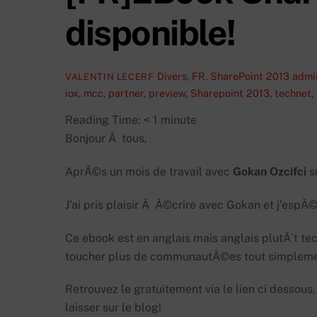
disponible!
Divers
,
FR
,
SharePoint 2013
admin
VALENTIN LECERF
iox
,
mcc
,
partner
,
preview
,
Sharepoint 2013
,
technet
,
Reading Time:
< 1
minute
Bonjour Ã tous,
AprÃ©s un mois de travail avec
Gokan Ozcifci
su
J’ai pris plaisir Ã Ã©crire avec Gokan et j’espÃ©
Ce ebook est en anglais mais anglais plutÃ´t tec
toucher plus de communautÃ©es tout simpleme
Retrouvez le gratuitement via le lien ci dessou
laisser sur le blog!