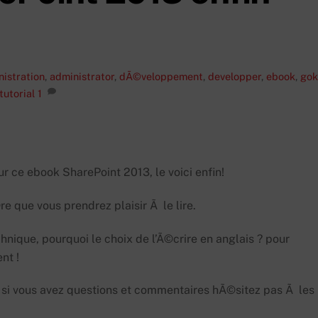
istration
,
administrator
,
dÃ©veloppement
,
developper
,
ebook
,
gok
tutorial
1
r ce ebook SharePoint 2013, le voici enfin!
re que vous prendrez plaisir Ã le lire.
hnique, pourquoi le choix de l’Ã©crire en anglais ? pour
nt !
s, si vous avez questions et commentaires hÃ©sitez pas Ã les