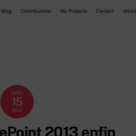
Blog
Contributions
My Projects
Contact
Abou
AVRIL
15
2013
ePoint 2013 enfin