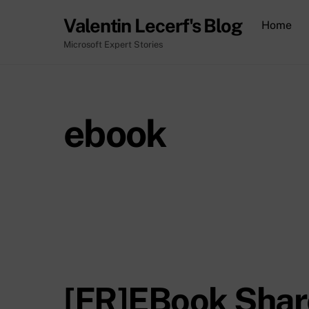
Skip
Valentin Lecerf's Blog
Home
to
content
Microsoft Expert Stories
ebook
[FR]EBook Shar