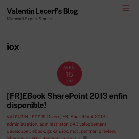
Skip
Men
Valentin Lecerf's Blog
to
Microsoft Expert Stories
content
iox
AVRIL
15
2013
[FR]EBook SharePoint 2013 enfin
disponible!
Divers
,
FR
,
SharePoint 2013
VALENTIN LECERF
administration
,
administrator
,
dÃ©veloppement
,
developper
,
ebook
,
gokan
,
iox
,
mcc
,
partner
,
preview
,
Sharepoint 2013
,
technet
,
tutorial
1