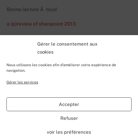
Bonne lecture Ã tous!
a (p)review of sharepoint 2013
Gérer le consentement aux
cookies
Nous utilisons les cookies afin d'améliorer votre expérience de
navigation.
Gérer les services
Back
Valentin Lecerf's Blog
To
Accepter
Top
Home
Blog
Contributions
My Projects
Contact
Refuser
About
voir les préférences
©
Valentin Lecerf's Blog
2026