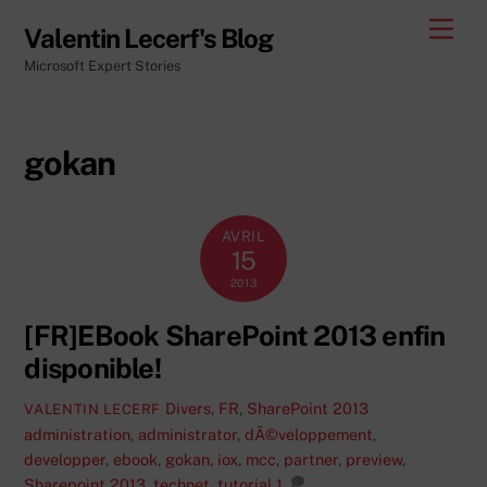
Skip
Men
Valentin Lecerf's Blog
to
Microsoft Expert Stories
content
gokan
AVRIL
15
2013
[FR]EBook SharePoint 2013 enfin
disponible!
Divers
,
FR
,
SharePoint 2013
VALENTIN LECERF
administration
,
administrator
,
dÃ©veloppement
,
developper
,
ebook
,
gokan
,
iox
,
mcc
,
partner
,
preview
,
Sharepoint 2013
,
technet
,
tutorial
1