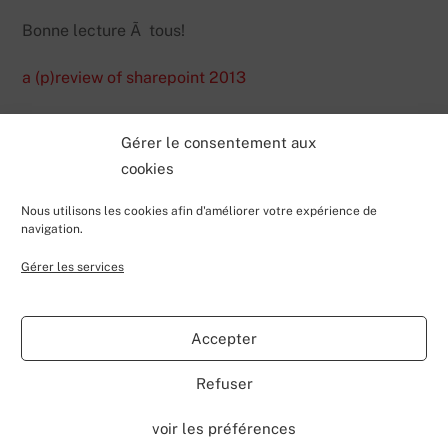
Bonne lecture Ã tous!
a (p)review of sharepoint 2013
Gérer le consentement aux
cookies
Nous utilisons les cookies afin d'améliorer votre expérience de
navigation.
Gérer les services
Back
Valentin Lecerf's Blog
To
Accepter
Top
Home
Blog
Contributions
My Projects
Contact
Refuser
About
voir les préférences
©
Valentin Lecerf's Blog
2026