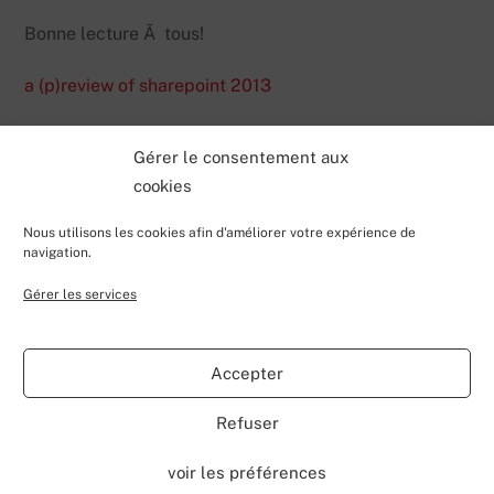
Bonne lecture Ã tous!
a (p)review of sharepoint 2013
Gérer le consentement aux
cookies
Nous utilisons les cookies afin d'améliorer votre expérience de
navigation.
Gérer les services
Back
Valentin Lecerf's Blog
To
Accepter
Top
Home
Blog
Contributions
My Projects
Contact
Refuser
About
voir les préférences
©
Valentin Lecerf's Blog
2026