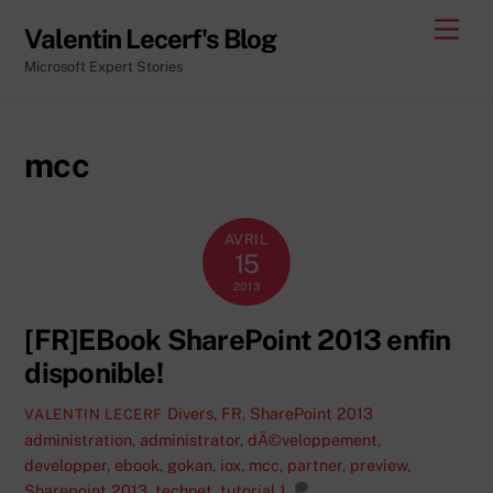
Skip
Men
Valentin Lecerf's Blog
to
Microsoft Expert Stories
content
mcc
AVRIL
15
2013
[FR]EBook SharePoint 2013 enfin
disponible!
Divers
,
FR
,
SharePoint 2013
VALENTIN LECERF
administration
,
administrator
,
dÃ©veloppement
,
developper
,
ebook
,
gokan
,
iox
,
mcc
,
partner
,
preview
,
Sharepoint 2013
,
technet
,
tutorial
1